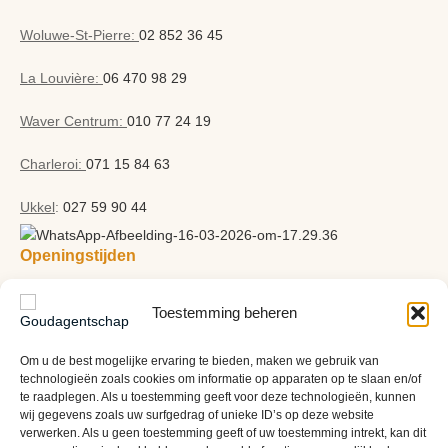
Woluwe-St-Pierre:
02 852 36 45
La Louvière:
06 470 98 29
Waver Centrum:
010 77 24 19
Charleroi:
071 15 84 63
Ukkel
:
027 59 90 44
Openingstijden
Maandag: 10.00 – 18.00 uur
Dinsdag: 10.00 – 18.00 uur
Toestemming beheren
Woensdag: 10.00 – 18.00 uur
Donderdag: 10.00 – 18.00 uur
Om u de best mogelijke ervaring te bieden, maken we gebruik van
Vrijdag: 10.00 – 18.00 uur
technologieën zoals cookies om informatie op apparaten op te slaan en/of
te raadplegen. Als u toestemming geeft voor deze technologieën, kunnen
Zaterdag: 10.00 – 18.00 uur
wij gegevens zoals uw surfgedrag of unieke ID’s op deze website
Zondag: Gesloten
verwerken. Als u geen toestemming geeft of uw toestemming intrekt, kan dit