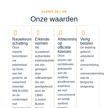
AGENCE DE L’OR
Onze waarden
Nauwkeurige
Erkende
Afstemming
Veilig
schatting
normen
op
betalen
officiële
Onze
Wij
De betaling
koersen
experts
accepteren
gebeurt
Onze
beoordelen
authentieke
uitsluitend
prijzen zijn
uw
edelmetaalstaven
via
rechtstreeks
edelmetaal
die zijn
overschrijving,
gekoppeld
op basis
geslagen
in
aan de
van het
door
overeenstemming
realtime
gewicht, de
raffinaderijen
met de
goudkoersen,
zuiverheid
die zijn
Belgische
waardoor
(meestal
goedgekeurd
wetgeving.
we een
999,9/1000)
door de
concurrerend
en de
LBMA
en eerlijk
conformiteit
(London
aanbod
met
Bullion
kunnen