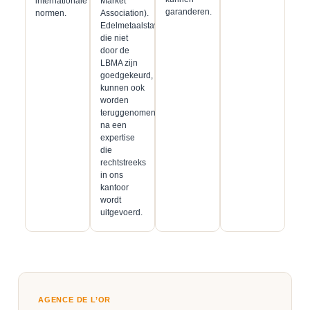
internationale
Market
garanderen.
normen.
Association).
Edelmetaalstaven
die niet
door de
LBMA zijn
goedgekeurd,
kunnen ook
worden
teruggenomen
na een
expertise
die
rechtstreeks
in ons
kantoor
wordt
uitgevoerd.
AGENCE DE L’OR