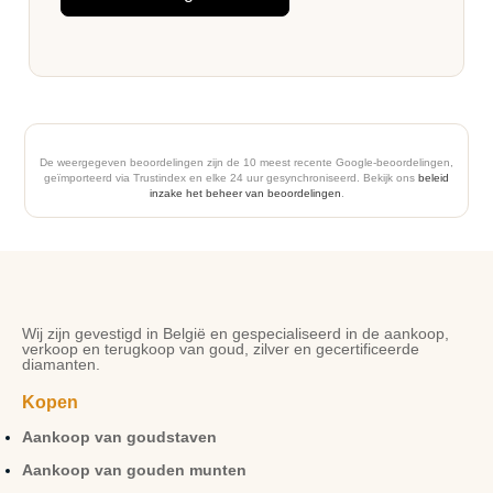
De weergegeven beoordelingen zijn de 10 meest recente Google-beoordelingen,
geïmporteerd via Trustindex en elke 24 uur gesynchroniseerd. Bekijk ons
beleid
inzake het beheer van beoordelingen
.
Wij zijn gevestigd in België en gespecialiseerd in de aankoop,
verkoop en terugkoop van goud, zilver en gecertificeerde
diamanten.
Kopen
Aankoop van goudstaven
Aankoop van gouden munten