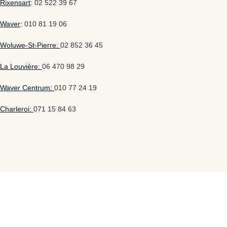
Rixensart
:
02 522 39 67
Waver
:
010 81 19 06
Woluwe-St-Pierre:
02 852 36 45
La Louvière:
06 470 98 29
Waver Centrum:
010 77 24 19
Charleroi:
071 15 84 63
Openingstijden
Maandag: 10.00 – 18.00 uur
Dinsdag: 10.00 – 18.00 uur