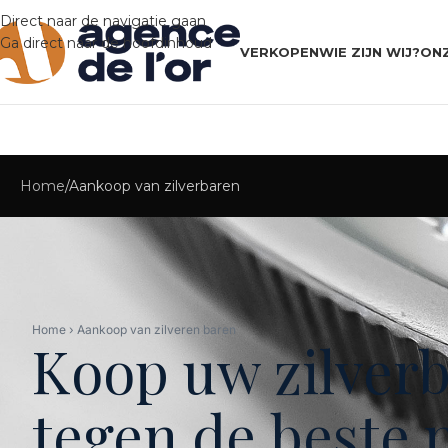
Direct naar de navigatie gaan
Ga direct naar de hoofdinhoud
VERKOPEN
WIE ZIJN WIJ?
ON
Home
Aankoop van zilverbaren
Home › Aankoop van zilveren baren
Koop uw zilver
tegen de beste p