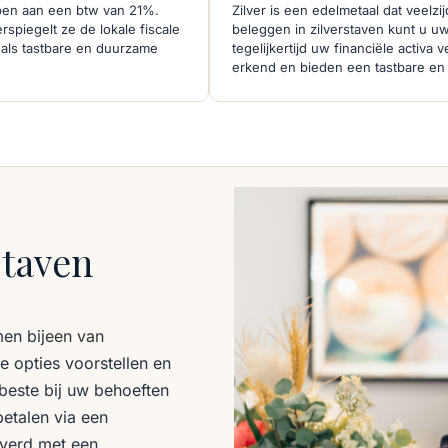
orpen aan een btw van 21%.
Zilver is een edelmetaal dat veelz
spiegelt ze de lokale fiscale
beleggen in zilverstaven kunt u u
n als tastbare en duurzame
tegelijkertijd uw financiële activa 
erkend en bieden een tastbare en
staven
en bij
een van
e opties voorstellen en
 beste bij uw behoeften
etalen via een
everd met een