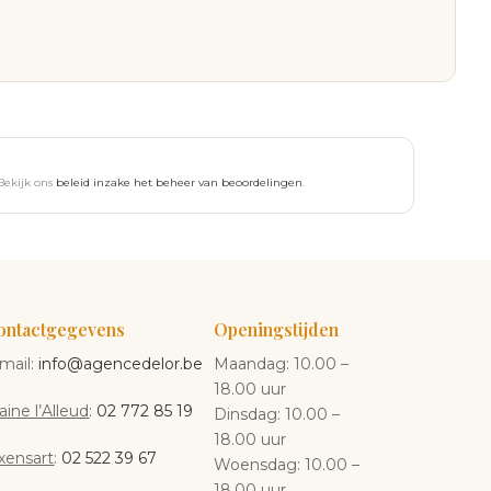
Bekijk ons
beleid inzake het beheer van beoordelingen
.
ontactgegevens
Openingstijden
mail:
info@agencedelor.be
Maandag: 10.00 –
18.00 uur
aine l’Alleud
:
02 772 85 19
Dinsdag: 10.00 –
18.00 uur
xensart
:
02 522 39 67
Woensdag: 10.00 –
18.00 uur