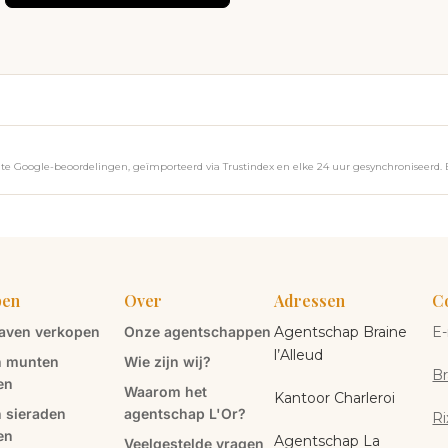
e Google-beoordelingen, geïmporteerd via Trustindex en elke 24 uur gesynchroniseerd. 
pen
Over
Adressen
C
aven verkopen
Onze agentschappen
Agentschap Braine
E-
l’Alleud
 munten
Wie zijn wij?
Br
en
Waarom het
Kantoor Charleroi
 sieraden
agentschap L'Or?
Ri
en
Agentschap La
Veelgestelde vragen