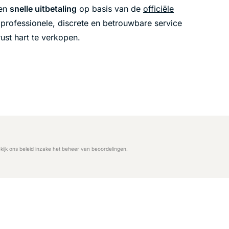
een
snelle uitbetaling
op basis van de
officiële
n professionele, discrete en betrouwbare service
ust hart te verkopen.
kijk ons
beleid inzake het beheer van beoordelingen
.