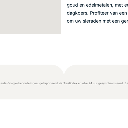
goud en edelmetalen, met 
dagkoers
. Profiteer van ee
om
uw sieraden
met een ger
ente Google-beoordelingen, geïmporteerd via Trustindex en elke 24 uur gesynchroniseerd. Be