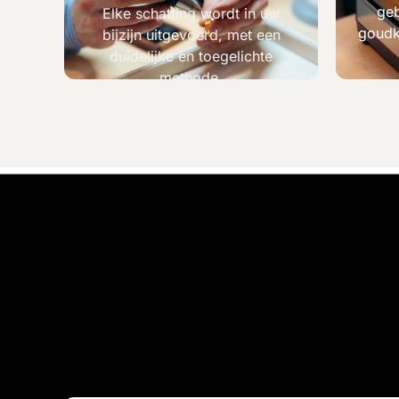
geb
Elke schatting wordt in uw
goudk
bijzijn uitgevoerd, met een
duidelijke en toegelichte
methode.