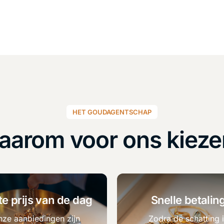
HET GOUDAGENTSCHAP
aarom voor ons kieze
e prijs van de dag
Snelle betalin
ze aanbiedingen zijn
Zodra de schatting 