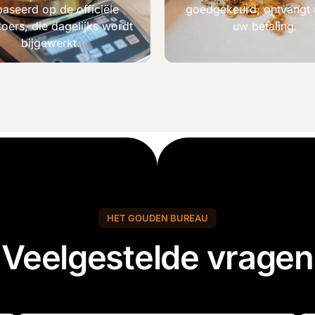
aseerd op de officiële
goedgekeurd, ontvangt 
oers, die dagelijks wordt
uw betaling.
bijgewerkt.
HET GOUDEN BUREAU
Veelgestelde vragen