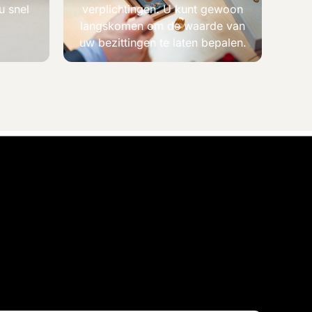
u snel
verplichtingen. U kunt gewoon
langskomen om de waarde van
uw bezittingen te laten bepalen.