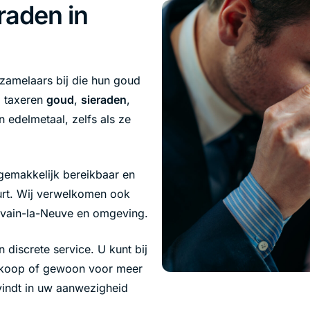
raden in
rzamelaars bij die hun goud
j taxeren
goud
,
sieraden
,
n edelmetaal, zelfs als ze
gemakkelijk bereikbaar en
urt. Wij verwelkomen ook
ouvain-la-Neuve en omgeving.
n discrete service. U kunt bij
rkoop of gewoon voor meer
 vindt in uw aanwezigheid