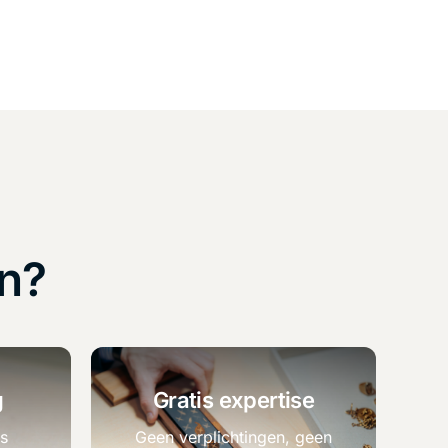
n?
g
Gratis expertise
is
Geen verplichtingen, geen