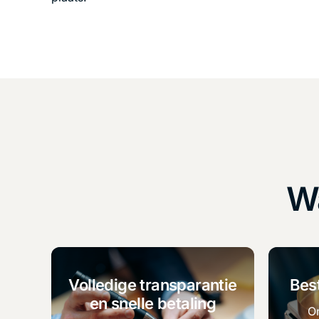
W
Volledige transparantie
Best
en snelle betaling
On