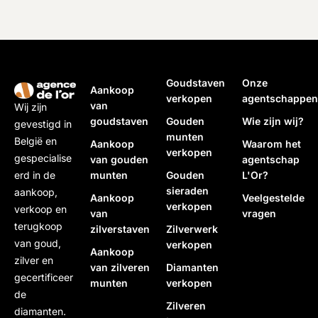
oudstaven
Gouden
Gouden
Zilverwerk
Diamanten
Zilveren
verkopen
munten
sieraden
verkopen
verkopen
baren en
verkopen
verkopen
munten
eer informatie
Meer informatie
Meer informatie
verkope
Meer informatie
Meer informatie
Goudstaven
Onze
Aankoop
Meer informat
verkopen
agentschappen
van
Wij zijn
goudstaven
Gouden
Wie zijn wij?
gevestigd in
munten
België en
Aankoop
Waarom het
verkopen
gespecialise
van gouden
agentschap
munten
Gouden
L'Or?
erd in de
sieraden
aankoop,
Aankoop
Veelgestelde
verkopen
verkoop en
van
vragen
terugkoop
zilverstaven
Zilverwerk
van goud,
verkopen
Aankoop
zilver en
van zilveren
Diamanten
gecertificeer
munten
verkopen
de
Zilveren
diamanten.