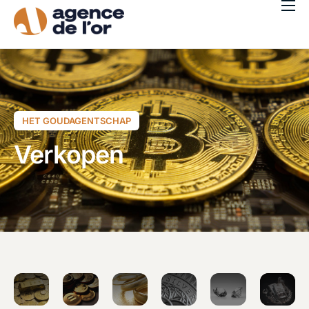
Kopen
Verkopen
Wie zijn wij?
Blog
HET GOUDAGENTSCHAP
Onze agentschappen
Verkopen
Nederlands