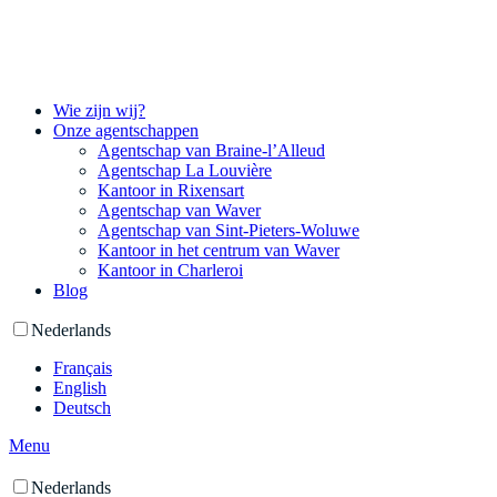
Wie zijn wij?
Onze agentschappen
Agentschap van Braine-l’Alleud
Agentschap La Louvière
Kantoor in Rixensart
Agentschap van Waver
Agentschap van Sint-Pieters-Woluwe
Kantoor in het centrum van Waver
Kantoor in Charleroi
Blog
Nederlands
Français
English
Deutsch
Menu
Nederlands