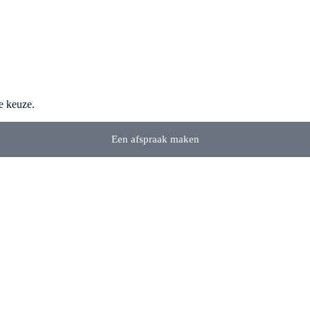
e keuze.
Een afspraak maken