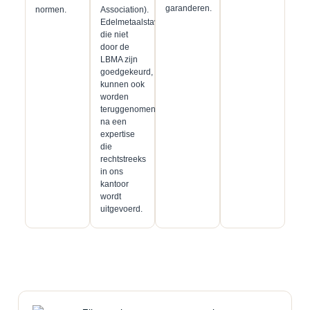
garanderen.
normen.
Association).
Edelmetaalstaven
die niet
door de
LBMA zijn
goedgekeurd,
kunnen ook
worden
teruggenomen
na een
expertise
die
rechtstreeks
in ons
kantoor
wordt
uitgevoerd.