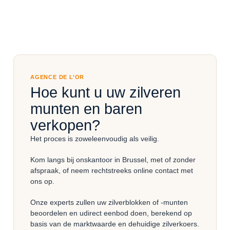
AGENCE DE L’OR
Hoe kunt u uw zilveren
munten en baren
verkopen?
Het proces is zowel
eenvoudig als veilig
.
Kom langs bij ons
kantoor in Brussel
, met of zonder
afspraak, of neem rechtstreeks online contact met
ons op.
Onze experts zullen uw zilverblokken of -munten
beoordelen en u
direct
een
bod
doen, berekend op
basis van de marktwaarde en de
huidige zilverkoers
.