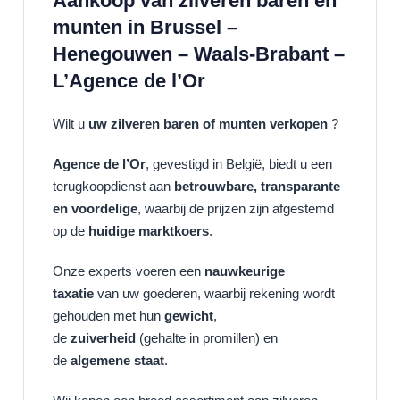
Aankoop van zilveren baren en
munten in Brussel –
Henegouwen – Waals-Brabant –
L’Agence de l’Or
Wilt u
uw zilveren baren of munten verkopen
?
Agence de l’Or
, gevestigd in België, biedt u een
terugkoopdienst aan
betrouwbare, transparante
en voordelige
, waarbij de prijzen zijn afgestemd
op de
huidige marktkoers
.
Onze experts voeren een
nauwkeurige
taxatie
van uw goederen, waarbij rekening wordt
gehouden met hun
gewicht
,
de
zuiverheid
(gehalte in promillen) en
de
algemene staat
.