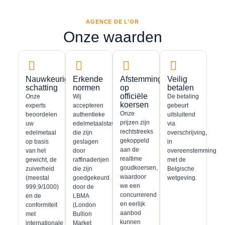
AGENCE DE L’OR
Onze waarden
Nauwkeurige
Erkende
Afstemming
Veilig
schatting
normen
op
betalen
officiële
Onze
Wij
De betaling
koersen
experts
accepteren
gebeurt
Onze
beoordelen
authentieke
uitsluitend
prijzen zijn
uw
edelmetaalstaven
via
rechtstreeks
edelmetaal
die zijn
overschrijving,
gekoppeld
op basis
geslagen
in
aan de
van het
door
overeenstemming
realtime
gewicht, de
raffinaderijen
met de
goudkoersen,
zuiverheid
die zijn
Belgische
waardoor
(meestal
goedgekeurd
wetgeving.
we een
999,9/1000)
door de
concurrerend
en de
LBMA
en eerlijk
conformiteit
(London
aanbod
met
Bullion
kunnen
internationale
Market