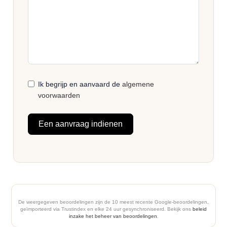
Ik begrijp en aanvaard de
algemene
voorwaarden
Een aanvraag indienen
De weergegeven beoordelingen zijn de 10 meest recente Google-beoordelingen,
geïmporteerd via Trustindex en elke 24 uur gesynchroniseerd. Bekijk ons
beleid
inzake het beheer van beoordelingen
.