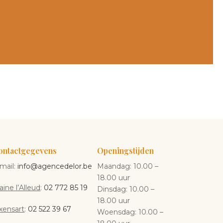
ontactgegevens
Openingstijden
mail:
info@agencedelor.be
Maandag: 10.00 –
18.00 uur
aine l’Alleud
:
02 772 85 19
Dinsdag: 10.00 –
18.00 uur
xensart
:
02 522 39 67
Woensdag: 10.00 –