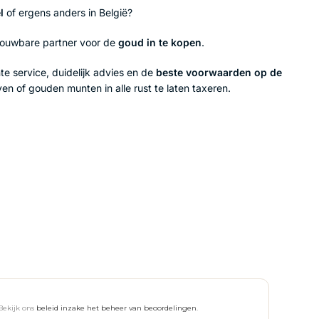
l
of ergens anders in België?
rouwbare partner voor de
goud in te kopen
.
e service, duidelijk advies en de
beste voorwaarden op de
n of gouden munten in alle rust te laten taxeren.
Bekijk ons
beleid inzake het beheer van beoordelingen
.