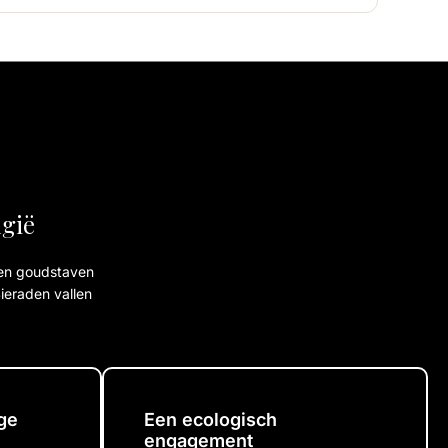
lgië
 en goudstaven
ieraden vallen
ige
Een ecologisch
engagement