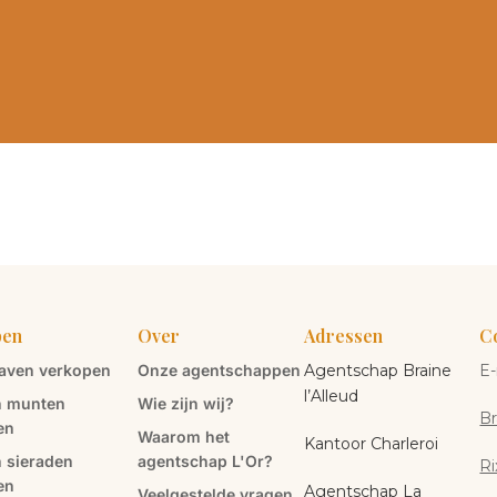
pen
Over
Adressen
C
aven verkopen
Onze agentschappen
Agentschap Braine
E-
l’Alleud
 munten
Wie zijn wij?
Br
en
Waarom het
Kantoor Charleroi
 sieraden
agentschap L'Or?
Ri
en
Agentschap La
Veelgestelde vragen