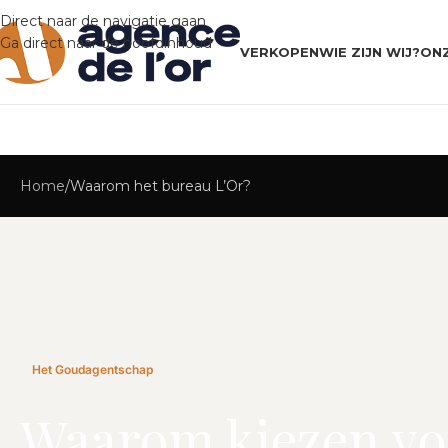
Direct naar de navigatie gaan
Ga direct naar de hoofdinhoud
VERKOPEN
WIE ZIJN WIJ?
ON
Home
Waarom het bureau L’Or?
Het Goudagentschap
Waarom kiezen vo