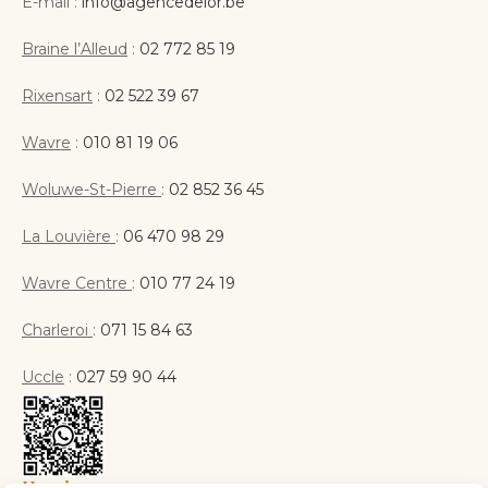
E-mail :
info@agencedelor.be
Braine l’Alleud
:
02 772 85 19
Rixensart
:
02 522 39 67
Wavre
:
010 81 19 06
Woluwe-St-Pierre
:
02 852 36 45
La Louvière
:
06 470 98 29
Wavre Centre
:
010 77 24 19
Charleroi
:
071 15 84 63
Uccle
:
027 59 90 44
Horaires