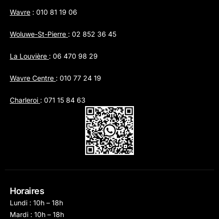
Wavre
:
010 81 19 06
Woluwe-St-Pierre
:
02 852 36 45
La Louvière
:
06 470 98 29
Wavre Centre
:
010 77 24 19
Charleroi
:
071 15 84 63
Horaires
Lundi : 10h – 18h
Mardi : 10h – 18h