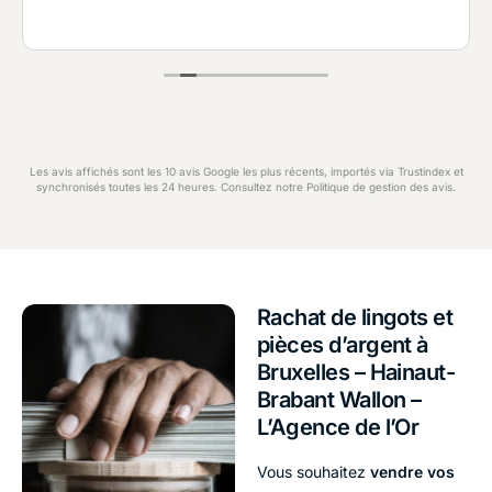
Les avis affichés sont les 10 avis Google les plus récents, importés via Trustindex et
synchronisés toutes les 24 heures. Consultez notre
Politique de gestion des avis
.
Rachat de lingots et
pièces d’argent à
Bruxelles – Hainaut-
Brabant Wallon –
L’Agence de l’Or
Vous souhaitez
vendre vos