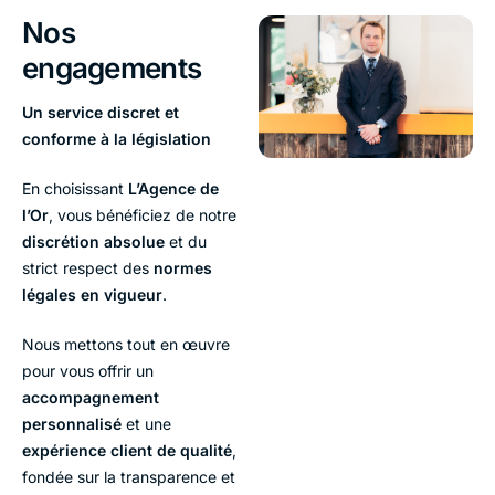
gratuite et
cours de
disposent des
Nos
De
sans
l’argent en
connaissances
l’estimation
engagement.
engagements
temps réel
nécessaires
à la
pour vous
pour évaluer
transaction,
garantir une
correctement
Un service discret et
nous
offre
vos biens.
conforme à la législation
assurons
compétitive.
un
En choisissant
L’Agence de
processus
l’Or
, vous bénéficiez de notre
efficace et
fiable.
discrétion absolue
et du
strict respect des
normes
légales en vigueur
.
Nous mettons tout en œuvre
pour vous offrir un
accompagnement
personnalisé
et une
expérience client de qualité
,
fondée sur la transparence et