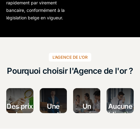
rapidement par
virement
bancaire
, conformément à la
législation belge en vigueur.
L’AGENCE DE L’OR
Pourquoi choisir l'Agence de l'or ?
Des prix
Une
Un
Aucune
justes et
expertise
service
obligation
transparents
reconnue
rapide
Vous
et
recevez une
Nous
Nos
sécurisé
estimation
suivons les
spécialistes