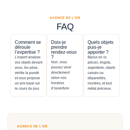
AGENCE DE L’OR
FAQ
Comment se
Dois-je
Quels objets
déroule
prendre
puis-je
l’expertise ?
rendez-vous
apporter ?
?
L’expert analyse
Bijoux en or,
Non, vous
vos objets devant
pièces, lingots,
pouvez venir
vous, les pèse,
argenterie, objets
directement
vérifie la pureté
cassés ou
selon nos
et vous propose
dépareillés,
horaires
un prix basé sur
montres, et tout
d’ouverture.
le cours du jour.
métal précieux.
AGENCE DE L’OR