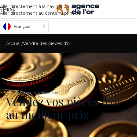
Aller directement à la navigation
MENU
Aller directement au contenu principal
Français
Accueil
Vendre des pièces d’or
Accueil › Vendre des pièces d’or
Vendez vos pièces d'or
au meilleur prix