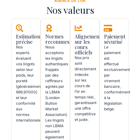
AGENCE DE L’OR
Nos valeurs
Estimation
Normes
Alignement
Paiement
précise
reconnues
sur les
sécurisé
cours
Nos
Nous
Le
officiels
experts
acceptons
paiement
Nos prix
évaluent
les lingots
est
sont
vos lingots
authentiques
effectué
directement
selon leur
frappés
exclusivement
indexés
poids, leur
par des
par
sur les
pureté
raffineurs
virement
cours de
(généralement
agréés par
bancaire,
l’or en
999,9/1000)
la LBMA
conformément
temps réel,
et leur
(London
à la
garantissant
conformité
Bullion
législation
une offre
aux
Market
belge.
compétitive
normes
Association).
et juste.
internationales.
Les lingots
non LBMA
peuvent
également