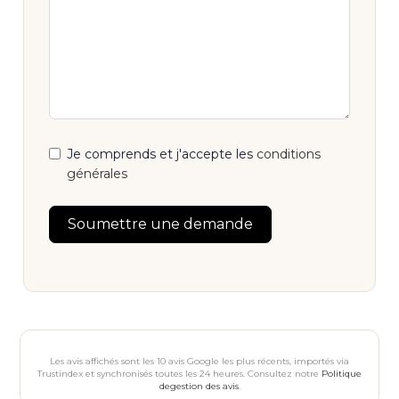
Je comprends et j'accepte les
conditions
générales
Soumettre une demande
Les avis affichés sont les 10 avis Google les plus récents, importés via
Trustindex et synchronisés toutes les 24 heures. Consultez notre
Politique
degestion des avis
.