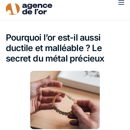
Acheter
Vendre
Pourquoi l’or est-il aussi
Qui sommes-nous ?
ductile et malléable ? Le
Blog
secret du métal précieux
Nos agences
Français