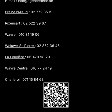
E-mail :
info@agencedelor.be
Braine l’Alleud
:
02 772 85 19
Rixensart
:
02 522 39 67
Wavre
:
010 81 19 06
Woluwe-St-Pierre
:
02 852 36 45
La Louvière
:
06 470 98 29
Wavre Centre
:
010 77 24 19
Charleroi
:
071 15 84 63