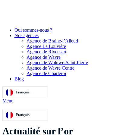
Qui sommes-nous ?
Nos agences
Agence de Braine-l’Alleud
Agence La Louvière
Agence de Rixensart
Agence de Wavre
Agence de Woluwe-Saint-Pierre
Agence de Wavre Centre
Agence de Charleroi
Blog
Français
Menu
Français
Actualité sur l’or