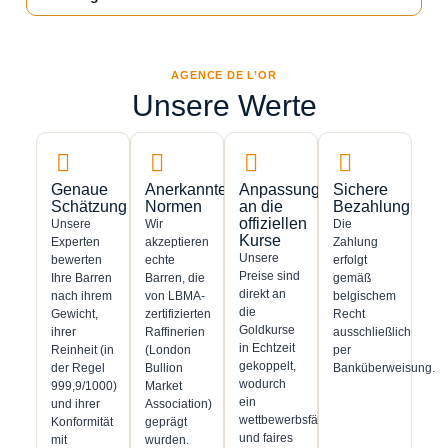
AGENCE DE L’OR
Unsere Werte
Genaue
Anerkannte
Anpassung
Sichere
Schätzung
Normen
an die
Bezahlung
offiziellen
Unsere
Wir
Die
Kurse
Experten
akzeptieren
Zahlung
Unsere
bewerten
echte
erfolgt
Preise sind
Ihre Barren
Barren, die
gemäß
direkt an
nach ihrem
von LBMA-
belgischem
die
Gewicht,
zertifizierten
Recht
Goldkurse
ihrer
Raffinerien
ausschließlich
in Echtzeit
Reinheit (in
(London
per
gekoppelt,
der Regel
Bullion
Banküberweisung.
wodurch
999,9/1000)
Market
ein
und ihrer
Association)
wettbewerbsfähiges
Konformität
geprägt
und faires
mit
wurden.