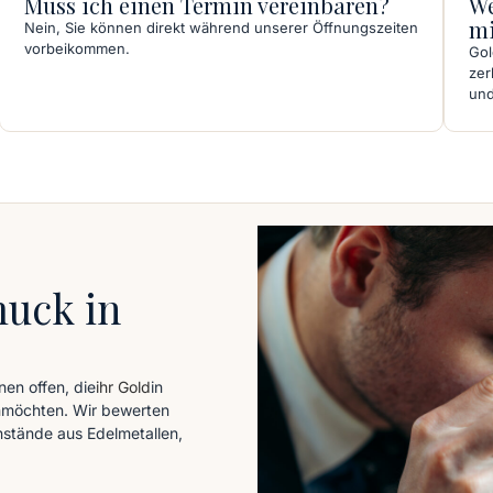
Muss ich einen Termin vereinbaren?
We
mi
Nein, Sie können direkt während unserer Öffnungszeiten
vorbeikommen.
Gol
zer
und
uck in
e
nen offen, die
ihr Gold
in
n
möchten. Wir bewerten
stände aus Edelmetallen,