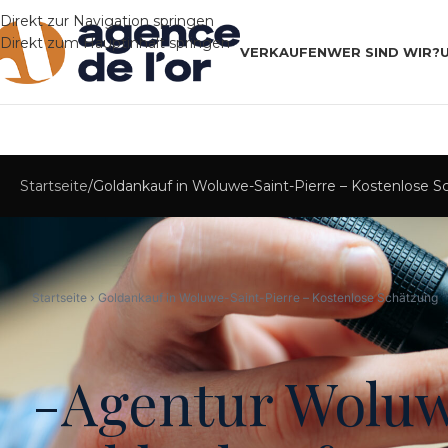
Direkt zur Navigation springen
Direkt zum Hauptinhalt springen
VERKAUFEN
WER SIND WIR?
Startseite
Goldankauf in Woluwe-Saint-Pierre – Kostenlose 
Startseite › Goldankauf in Woluwe-Saint-Pierre – Kostenlose Schätzung
-Agentur Woluw