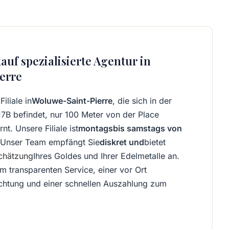
auf spezialisierte Agentur in
erre
iliale in
Woluwe-Saint-Pierre
, die sich in der
7B befindet, nur 100 Meter von der Place
t. Unsere Filiale ist
montags
bis samstags von
Unser Team empfängt Sie
diskret und
bietet
chätzung
Ihres Goldes und Ihrer Edelmetalle an.
em transparenten Service, einer vor Ort
chtung und einer schnellen Auszahlung zum