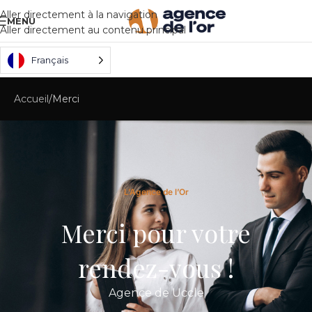
Aller directement à la navigation
MENU
Aller directement au contenu principal
Français
Accueil
Merci
L’Agence de l’Or
Merci pour votre
rendez-vous !
Agence de Uccle