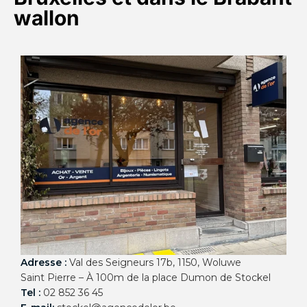
wallon
Adresse :
Val des Seigneurs 17b, 1150, Woluwe
A
Saint Pierre – À 100m de la place Dumon de Stockel
)
Tel :
02 852 36 45
T