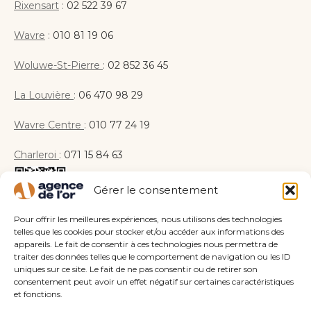
Rixensart
:
02 522 39 67
Wavre
:
010 81 19 06
Woluwe-St-Pierre
:
02 852 36 45
La Louvière
:
06 470 98 29
Wavre Centre
:
010 77 24 19
Charleroi
:
071 15 84 63
Gérer le consentement
Pour offrir les meilleures expériences, nous utilisons des technologies
Horaires
telles que les cookies pour stocker et/ou accéder aux informations des
appareils. Le fait de consentir à ces technologies nous permettra de
Lundi : 10h – 18h
traiter des données telles que le comportement de navigation ou les ID
Mardi : 10h – 18h
uniques sur ce site. Le fait de ne pas consentir ou de retirer son
Mercredi : 10h – 18h
consentement peut avoir un effet négatif sur certaines caractéristiques
et fonctions.
Jeudi : 10h – 18h